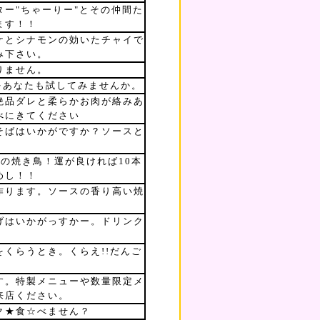
ー"ちゃーりー"とその仲間た
ます！！
ケとシナモンの効いたチャイで
み下さい。
りません。
味をあなたも試してみませんか。
絶品ダレと柔らかお肉が絡みあ
べにきてください
そばはいかがですか？ソースと
きの焼き鳥！運が良ければ10本
めし！！
作ります。ソースの香り高い焼
げはいかがっすかー。ドリンク
くらうとき。くらえ!!だんご
す。特製メニューや数量限定メ
来店ください。
ク★食☆べません？