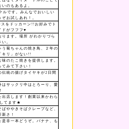
ないのもあるよ。
ークルです。みんなでおいしい
うぞお試しあれ！。
ースをドッカーン!!お好みでト
イドがフフフ♥
おります。場所 がわかりづら
さい。
ゃう菊ちゃんの焼き鳥、２年の
キリ」がない!!
な味のたこ焼きを提供します。
ってみて下さい！
の伝統の揚げタイヤキが2日間
外はサックリ中はとろーり、愛
！
を出店します！創業以来かわら
供してます★
そばややきそばクレープなど、
斬新さ！
を是非一本どうぞ。バナナ、も