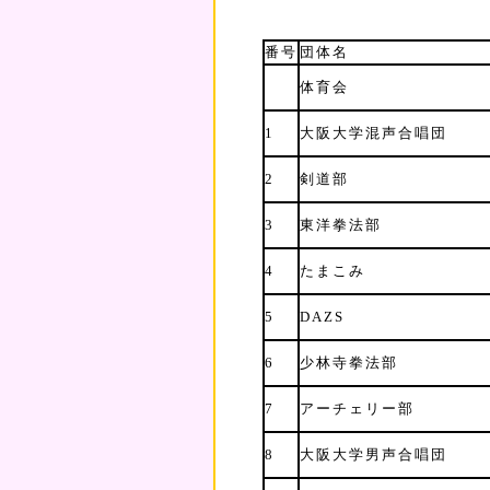
番号
団体名
体育会
1
大阪大学混声合唱団
2
剣道部
3
東洋拳法部
4
たまこみ
5
DAZS
6
少林寺拳法部
7
アーチェリー部
8
大阪大学男声合唱団