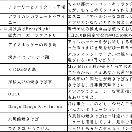
ちゃり部のマスコットキャラクタ
チャーリーとチリタコス工場
ちが、心をこめてタコスを作り
アフリカンカフェ～トゥマイ
エスニックでヘルシーなコロッ
ニ～
アフリカンなひとときをお楽し
レロ
揚げ揚げEveryNight
遺伝子組み換え食品は使ってお
リー
阪大バーガーファクトリー
1日200個限定で発売中!この
アイスホッケー部がお送りする
アイスホッケーの焼き鳥
った激うま焼き鳥をぜひ一度食
アルティメットサークルの焼き
焼きそば アルティ麺ト
塩ダレを200円でどうぞ!!
MrとMiss人科が売るとってお
くじDE焼き鳥
当たるかも。さぁあなたも運だ
探検部の仲間たちが焼きそばを
探検太郎の焼きそば亭
きそばを、是非御賞味下さい。
アツアツでジューシーな竜田揚
OUCC
もありますよ。
時は来た…。のども、今だんごを
Dango Dango Revolution
だんごレボリューション!!
六風館の焼きそばは一味違いま
六風館焼きそば
ニューも用意してます。是非ご
できタコ た☆こせん
わらびもち★たこせん☆ドリン