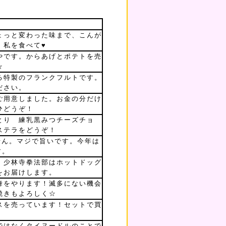
ょっと変わった味まで、こんが
！私を食べて♥
やです。からあげとポテトを売
☆
る特製のフランクフルトです。
ださい。
ご用意しました。お金の分だけ
ひどうぞ！
とり 練乳黒みつチーズチョ
ステラをどうぞ！
せん。マジで旨いです。今年は
す。
、少林寺拳法部はホットドッグ
をお届けします。
舞をやります！滅多にない機会
焼きもよろしく☆
スを売っています！セットで買
ではなくタイヌードルのことで