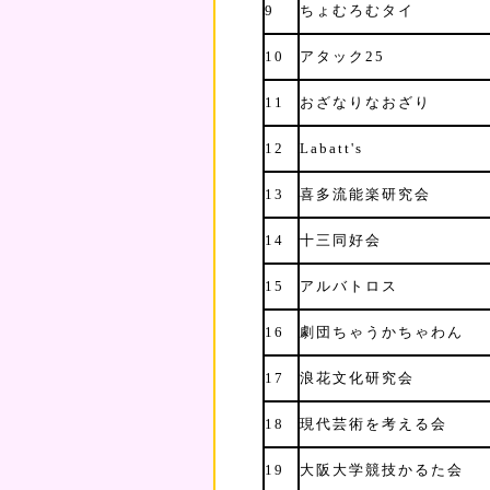
9
ちょむろむタイ
10
アタック25
11
おざなりなおざり
12
Labatt's
13
喜多流能楽研究会
14
十三同好会
15
アルバトロス
16
劇団ちゃうかちゃわん
17
浪花文化研究会
18
現代芸術を考える会
19
大阪大学競技かるた会