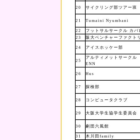
20
サイクリング部ツアー班
21
Tumaini Nyumbani
22
フットサルサークル カバ
23
阪大ベンチャーファクト
24
アイスホッケー部
アルティメットサークル
25
ENN
26
Hus
27
探検部
28
コンピュータクラブ
29
大阪大学生協学生委員会
30
劇団六風館
31
木川田family