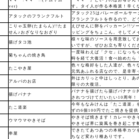
ver)
す。タイ人が作る本格派！辛く
アタック25はバレーボールサ
アタックのフランクフルト
フランクフルトを作るので、ど
こりゃ玉卵(たまらん)!!たま
えびせんに卵をパッカーン!!ソ
せん♪おざなりなおざり
ッピングをちょこん。そしてメ
様々な味のソースを用意致して
揚げタコ池
いですが、ぜひお立ち寄りくだ
一度味わえば「クセ」になっち
菊ちゃんの焼き鳥
時を経て大復活！食べ始めたら「
色々な格好をした人達が、色々
たこやき屋
元気あふれる店なので、是非寄
外はカリっと中はしっとり。あ
アルバのお店
限りの大復活。
バナナを揚げたら揚げバナナ☆
揚げバナナ
されつづけてだいたい10周年！
今年もなみけんは「たこ道楽」
たこ道楽
ずの6個100円でたこ焼きを提
やきそば焼きます！カレーやき
ウマウマやきそば
やきそば界に旋風を巻き起こす
できたてあつあつの本格串カツ
串屋
ちなど変わり種ありです。