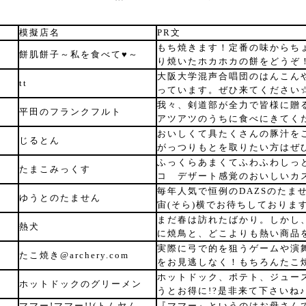
模擬店名
PR文
もち焼きます！定番の味からち
餅肌餅子～私を食べて♥～
り焼いたホカホカの餅をどうぞ
大阪大学混声合唱団のはんこん
tt
っています。ぜひ来てください
我々、剣道部が全力で皆様に贈
平田のフランクフルト
アツアツのうちに食べにきてく
おいしくて具たくさんの豚汁を
じるとん
がっつりもとを取りたい方はぜ
ふっくらあまくてふわふわしっ
たまこみっくす
コ デザート感覚のおいしいカ
毎年人気で恒例のDAZSのたま
ゆうとのたません
宙(そら)横でお待ちしておりま
まだ春は訪れたばかり。しかし
熱犬
に焼鳥と、どこよりも熱い商品
実際に弓で的を狙うゲームや演
たこ焼き@archery.com
をお見逃しなく！もちろんたこ
ホットドック、ポテト、ジュー
ホットドックのグリーメン
うとお得に!?是非来て下さいね♪
ママー!ママー!!(トムヤム
『ママー』というのはお母さん